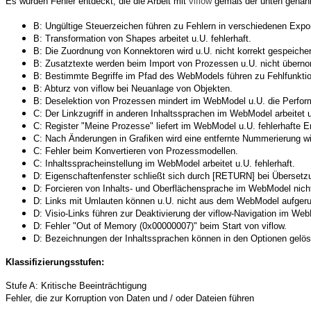
Es wurden Fehler entdeckt, die die Arbeit mit
viflow
gemäß der unten genann
B: Ungültige Steuerzeichen führen zu Fehlern in verschiedenen Expo
B: Transformation von Shapes arbeitet u.U. fehlerhaft.
B: Die Zuordnung von Konnektoren wird u.U. nicht korrekt gespeicher
B: Zusatztexte werden beim Import von Prozessen u.U. nicht über
B: Bestimmte Begriffe im Pfad des WebModels führen zu Fehlfunktio
B: Abturz von viflow bei Neuanlage von Objekten.
B: Deselektion von Prozessen mindert im WebModel u.U. die Perfor
C: Der Linkzugriff in anderen Inhaltssprachen im WebModel arbeitet u.
C: Register "Meine Prozesse" liefert im WebModel u.U. fehlerhafte E
C: Nach Änderungen in Grafiken wird eine entfernte Nummerierung wi
C: Fehler beim Konvertieren von Prozessmodellen.
C: Inhaltsspracheinstellung im WebModel arbeitet u.U. fehlerhaft.
D: Eigenschaftenfenster schließt sich durch [RETURN] bei Überset
D: Forcieren von Inhalts- und Oberflächensprache im WebModel nich
D: Links mit Umlauten können u.U. nicht aus dem WebModel aufgeru
D: Visio-Links führen zur Deaktivierung der viflow-Navigation im We
D: Fehler "Out of Memory (0x00000007)" beim Start von viflow.
D: Bezeichnungen der Inhaltssprachen können in den Optionen gelös
Klassifizierungsstufen:
Stufe A: Kritische Beeinträchtigung
Fehler, die zur Korruption von Daten und / oder Dateien führen