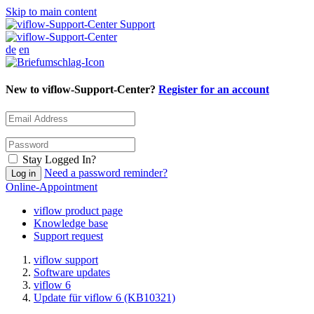
Skip to main content
Support
de
en
New to viflow-Support-Center?
Register for an account
Stay Logged In?
Need a password reminder?
Online-Appointment
viflow product page
Knowledge base
Support request
viflow support
Software updates
viflow 6
Update für viflow 6 (KB10321)