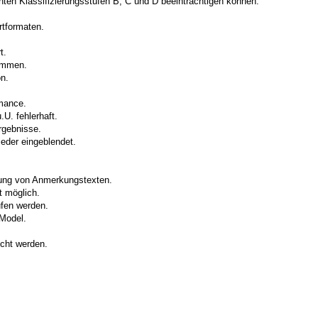
ten Klassifizierungsstufen B, C und D beeinträchtigen können:
rtformaten.
t.
nommen.
n.
mance.
U. fehlerhaft.
rgebnisse.
eder eingeblendet.
zung von Anmerkungstexten.
t möglich.
fen werden.
bModel.
cht werden.