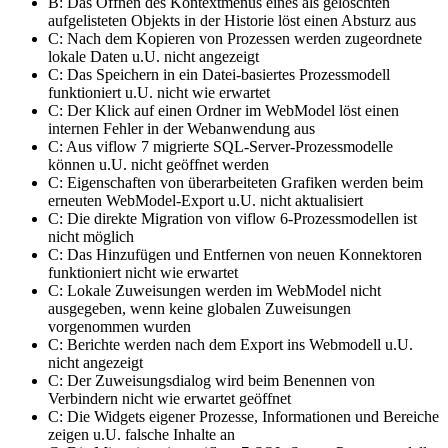
B: Das Öffnen des Kontextmenüs eines als gelöschten
aufgelisteten Objekts in der Historie löst einen Absturz aus
C: Nach dem Kopieren von Prozessen werden zugeordnete
lokale Daten u.U. nicht angezeigt
C: Das Speichern in ein Datei-basiertes Prozessmodell
funktioniert u.U. nicht wie erwartet
C: Der Klick auf einen Ordner im WebModel löst einen
internen Fehler in der Webanwendung aus
C: Aus viflow 7 migrierte SQL-Server-Prozessmodelle
können u.U. nicht geöffnet werden
C: Eigenschaften von überarbeiteten Grafiken werden beim
erneuten WebModel-Export u.U. nicht aktualisiert
C: Die direkte Migration von viflow 6-Prozessmodellen ist
nicht möglich
C: Das Hinzufügen und Entfernen von neuen Konnektoren
funktioniert nicht wie erwartet
C: Lokale Zuweisungen werden im WebModel nicht
ausgegeben, wenn keine globalen Zuweisungen
vorgenommen wurden
C: Berichte werden nach dem Export ins Webmodell u.U.
nicht angezeigt
C: Der Zuweisungsdialog wird beim Benennen von
Verbindern nicht wie erwartet geöffnet
C: Die Widgets eigener Prozesse, Informationen und Bereiche
zeigen u.U. falsche Inhalte an