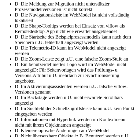
D: Die Meldung zur Migration nicht unterstützter
Prozessmodellversionen ist nicht korrekt
D: Die Navigationsleiste im WebModel ist nicht vollständig
lokalisiert
D: Die Shape-Tooltips werden bei Einsatz von viflow als
Remotedesktop-App nicht wie erwartet ausgeblendet
D: Die Startseite des Beispielprozessmodells kann nach dem
Speichern u.U. fehlerhaft angezeigt werden
D: Die Telemetrie-ID kann im WebModel nicht angezeigt
werden
D: Die Zoom-Leiste zeigt u.U. eine falsche Zoom-Stufe an
D: Ein benutzerdefiniertes Logo wird im WebModel nicht
angezeigtD: Für Seitenvorlagen wird das Prüfungs- u.
Versions-Attribut u.U. mehrfach zur Synchronisierung
angeboten
D: Im Aktivierungsassistenten werden u.U. falsche viflow-
Versionen genannt
D: Im Backstage werden u.U. nicht erwartete Scrollbars
angezeigt
D: Im Suchfeld der Schnellzugriffsleiste kann u.U. kein Punkt
eingegeben werden
D: Informationen mit Hyperlink werden im Kontextmenü
nicht mit ihrem Objektnamen angezeigt
D: Kleinere optische Änderungen am WebModel
D: Nicht übersetzbare Objekte (z.B. Benutzer) werden u.U.