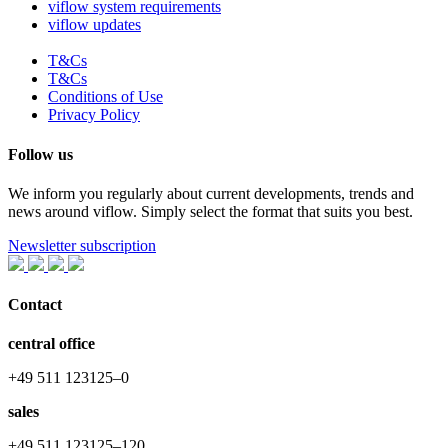
viflow system requirements
viflow updates
T&Cs
T&Cs
Conditions of Use
Privacy Policy
Follow us
We inform you regularly about current developments, trends and
news around viflow. Simply select the format that suits you best.
Newsletter subscription
Contact
central office
+49 511 123125–0
sales
+49 511 123125–120